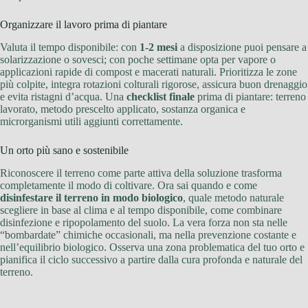
Organizzare il lavoro prima di piantare
Valuta il tempo disponibile: con
1-2 mesi
a disposizione puoi pensare a
solarizzazione o sovesci; con poche settimane opta per vapore o
applicazioni rapide di compost e macerati naturali. Prioritizza le zone
più colpite, integra rotazioni colturali rigorose, assicura buon drenaggio
e evita ristagni d’acqua. Una
checklist finale
prima di piantare: terreno
lavorato, metodo prescelto applicato, sostanza organica e
microrganismi utili aggiunti correttamente.
Un orto più sano e sostenibile
Riconoscere il terreno come parte attiva della soluzione trasforma
completamente il modo di coltivare. Ora sai quando e come
disinfestare il terreno in modo biologico
, quale metodo naturale
scegliere in base al clima e al tempo disponibile, come combinare
disinfezione e ripopolamento del suolo. La vera forza non sta nelle
“bombardate” chimiche occasionali, ma nella prevenzione costante e
nell’equilibrio biologico. Osserva una zona problematica del tuo orto e
pianifica il ciclo successivo a partire dalla cura profonda e naturale del
terreno.