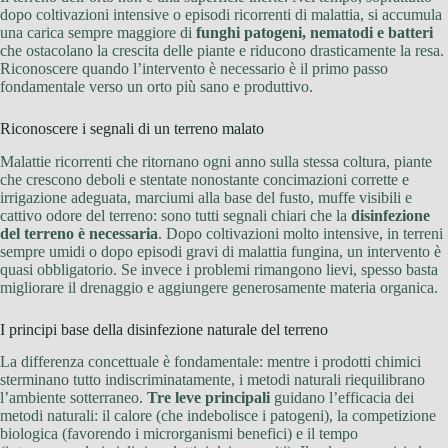
dopo coltivazioni intensive o episodi ricorrenti di malattia, si accumula
una carica sempre maggiore di
funghi patogeni, nematodi e batteri
che ostacolano la crescita delle piante e riducono drasticamente la resa.
Riconoscere quando l’intervento è necessario è il primo passo
fondamentale verso un orto più sano e produttivo.
Riconoscere i segnali di un terreno malato
Malattie ricorrenti che ritornano ogni anno sulla stessa coltura, piante
che crescono deboli e stentate nonostante concimazioni corrette e
irrigazione adeguata, marciumi alla base del fusto, muffe visibili e
cattivo odore del terreno: sono tutti segnali chiari che la
disinfezione
del terreno è necessaria
. Dopo coltivazioni molto intensive, in terreni
sempre umidi o dopo episodi gravi di malattia fungina, un intervento è
quasi obbligatorio. Se invece i problemi rimangono lievi, spesso basta
migliorare il drenaggio e aggiungere generosamente materia organica.
I principi base della disinfezione naturale del terreno
La differenza concettuale è fondamentale: mentre i prodotti chimici
sterminano tutto indiscriminatamente, i metodi naturali riequilibrano
l’ambiente sotterraneo.
Tre leve principali
guidano l’efficacia dei
metodi naturali: il calore (che indebolisce i patogeni), la competizione
biologica (favorendo i microrganismi benefici) e il tempo