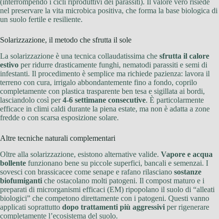
(interrompendo i cicli riproduttivi dei parassiti). Il valore vero risiede
nel preservare la vita microbica positiva, che forma la base biologica di
un suolo fertile e resiliente.
Solarizzazione, il metodo che sfrutta il sole
La solarizzazione è una tecnica collaudatissima che
sfrutta il calore
estivo
per ridurre drasticamente funghi, nematodi parassiti e semi di
infestanti. Il procedimento è semplice ma richiede pazienza: lavora il
terreno con cura, irrigalo abbondantemente fino a fondo, coprilo
completamente con plastica trasparente ben tesa e sigillata ai bordi,
lasciandolo così per
4-6 settimane consecutive
. È particolarmente
efficace in climi caldi durante la piena estate, ma non è adatta a zone
fredde o con scarsa esposizione solare.
Altre tecniche naturali complementari
Oltre alla solarizzazione, esistono alternative valide.
Vapore e acqua
bollente
funzionano bene su piccole superfici, bancali e semenzai. I
sovesci con brassicacee come senape e rafano rilasciano
sostanze
biofumiganti
che ostacolano molti patogeni. Il compost maturo e i
preparati di microrganismi efficaci (EM) ripopolano il suolo di “alleati
biologici” che competono direttamente con i patogeni. Questi vanno
applicati soprattutto
dopo trattamenti più aggressivi
per rigenerare
completamente l’ecosistema del suolo.