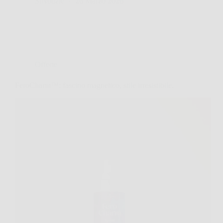
SiNotizie
26 Marzo 2026
Offerte
FeroCharm™: fascino magnetico, stile irresistibile.