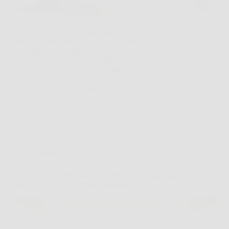
Hai appena finito di lavare una camicia che ti serve
tra poche ore, ma in casa non c’è spazio per uno
stendibiancheria aperto tutto il giorno. Cloth Dryner
nasce proprio per risolvere questo problema
quotidiano, con un formato compatto e…
SiNotizie
26 Marzo 2026
Offerte
Tauro Gel: sollievo intenso e freschezza immediata
per muscoli e articolazioni affaticate