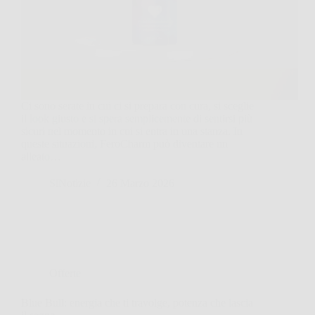
Ci sono serate in cui ci si prepara con cura, si sceglie
il look giusto e si spera semplicemente di sentirsi più
sicuri nel momento in cui si entra in una stanza. In
queste situazioni, FeroCharm può diventare un
alleato…
SiNotizie
26 Marzo 2026
Offerte
Blue Bull: energia che ti travolge, potenza che lascia