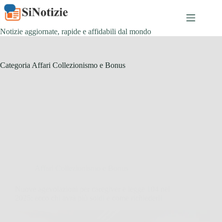
Salta
al
contenuto
Notizie aggiornate, rapide e affidabili dal mondo
Categoria
Affari Collezionismo e Bonus
Affari Collezionismo e Bonus
Nuove agevolazioni per caregiver e legge 104 nel
2025: ecco chi avrà più soldi e come richiederli