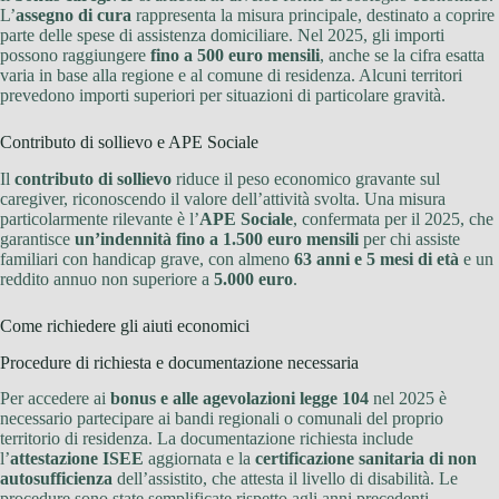
L’
assegno di cura
rappresenta la misura principale, destinato a coprire
parte delle spese di assistenza domiciliare. Nel 2025, gli importi
possono raggiungere
fino a 500 euro mensili
, anche se la cifra esatta
varia in base alla regione e al comune di residenza. Alcuni territori
prevedono importi superiori per situazioni di particolare gravità.
Contributo di sollievo e APE Sociale
Il
contributo di sollievo
riduce il peso economico gravante sul
caregiver, riconoscendo il valore dell’attività svolta. Una misura
particolarmente rilevante è l’
APE Sociale
, confermata per il 2025, che
garantisce
un’indennità fino a 1.500 euro mensili
per chi assiste
familiari con handicap grave, con almeno
63 anni e 5 mesi di età
e un
reddito annuo non superiore a
5.000 euro
.
Come richiedere gli aiuti economici
Procedure di richiesta e documentazione necessaria
Per accedere ai
bonus e alle agevolazioni legge 104
nel 2025 è
necessario partecipare ai bandi regionali o comunali del proprio
territorio di residenza. La documentazione richiesta include
l’
attestazione ISEE
aggiornata e la
certificazione sanitaria di non
autosufficienza
dell’assistito, che attesta il livello di disabilità. Le
procedure sono state semplificate rispetto agli anni precedenti,