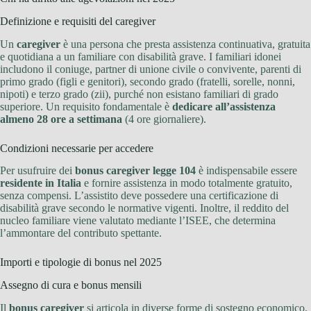
Definizione e requisiti del caregiver
Un
caregiver
è una persona che presta assistenza continuativa, gratuita
e quotidiana a un familiare con disabilità grave. I familiari idonei
includono il coniuge, partner di unione civile o convivente, parenti di
primo grado (figli e genitori), secondo grado (fratelli, sorelle, nonni,
nipoti) e terzo grado (zii), purché non esistano familiari di grado
superiore. Un requisito fondamentale è
dedicare all’assistenza
almeno 28 ore a settimana
(4 ore giornaliere).
Condizioni necessarie per accedere
Per usufruire dei
bonus caregiver legge 104
è indispensabile essere
residente in Italia
e fornire assistenza in modo totalmente gratuito,
senza compensi. L’assistito deve possedere una certificazione di
disabilità grave secondo le normative vigenti. Inoltre, il reddito del
nucleo familiare viene valutato mediante l’ISEE, che determina
l’ammontare del contributo spettante.
Importi e tipologie di bonus nel 2025
Assegno di cura e bonus mensili
Il
bonus caregiver
si articola in diverse forme di sostegno economico.