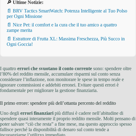
🔎 Ultime Notizie:
📄 BRV Tactics SmartWatch: Potenza Intelligente al Tuo Polso
per Ogni Missione
📄 Nice Pet: il comfort e la cura che il tuo amico a quattro
zampe merita
📄 Estrattore di Frutta XL: Massima Freschezza, Più Succo in
Ogni Goccia!
I quattro
errori che svuotano il conto corrente
sono: spendere oltre
l’80% del reddito mensile, accumulare risparmi sul conto senza
considerare l’inflazione, non monitorare le spese in tempo reale e
ignorare commissioni e addebiti erronei. Evitare questi errori è
fondamentale per migliorare la gestione finanziaria.
Il primo errore: spendere più dell’ottanta percento del reddito
Uno degli
errori finanziari
più diffusi è cadere nell’abitudine di
spendere quasi interamente il proprio reddito mensile. Molti pensano di
poter salvare “ciò che resta” a fine mese, ma questo approccio spesso
fallisce perché la disponibilità di denaro sul conto tende a
incoraggiarne l’utilizzo immediato.