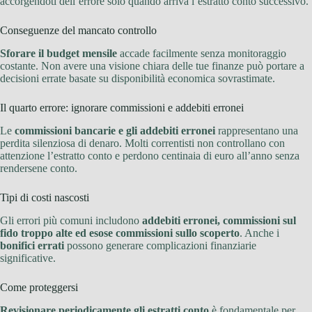
accorgendoti dell’errore solo quando arriva l’estratto conto successivo.
Conseguenze del mancato controllo
Sforare il budget mensile
accade facilmente senza monitoraggio
costante. Non avere una visione chiara delle tue finanze può portare a
decisioni errate basate su disponibilità economica sovrastimate.
Il quarto errore: ignorare commissioni e addebiti erronei
Le
commissioni bancarie e gli addebiti erronei
rappresentano una
perdita silenziosa di denaro. Molti correntisti non controllano con
attenzione l’estratto conto e perdono centinaia di euro all’anno senza
rendersene conto.
Tipi di costi nascosti
Gli errori più comuni includono
addebiti erronei, commissioni sul
fido troppo alte ed esose commissioni sullo scoperto
. Anche i
bonifici errati
possono generare complicazioni finanziarie
significative.
Come proteggersi
Revisionare periodicamente gli estratti conto
è fondamentale per