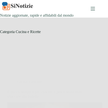
Salta
al
contenuto
Notizie aggiornate, rapide e affidabili dal mondo
Categoria
Cucina e Ricette
Cucina e Ricette
Il trucco semplice per cuocere il pesce senza farlo
attaccare alla padella