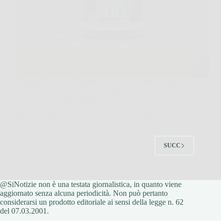
Capita più spesso di quanto si pensi, giornate lunghe,
stress, poca energia, e anche l’intimità ne risente. In
situazioni così, Blue Bull si presenta come un
supporto naturale pensato per chi vuole ritrovare
slancio, desiderio e maggiore sicurezza. Blue Bull…
SiNotizie
26 Marzo 2026
SUCC
@SiNotizie non è una testata giornalistica, in quanto viene
aggiornato senza alcuna periodicità. Non può pertanto
considerarsi un prodotto editoriale ai sensi della legge n. 62
del 07.03.2001.