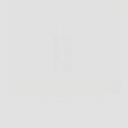
Ci sono serate in cui ci si prepara con cura, si sceglie
il look giusto e si spera semplicemente di sentirsi più
sicuri nel momento in cui si entra in una stanza. In
queste situazioni, FeroCharm può diventare un
alleato…
SiNotizie
26 Marzo 2026