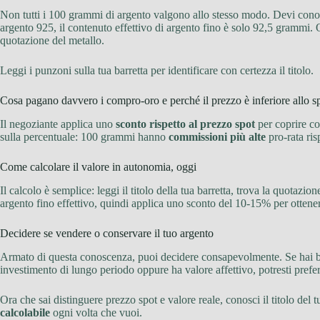
Non tutti i 100 grammi di argento valgono allo stesso modo. Devi cono
argento 925, il contenuto effettivo di argento fino è solo 92,5 grammi.
quotazione del metallo.
Leggi i punzoni sulla tua barretta per identificare con certezza il titolo.
Cosa pagano davvero i compro-oro e perché il prezzo è inferiore allo s
Il negoziante applica uno
sconto rispetto al prezzo spot
per coprire cos
sulla percentuale: 100 grammi hanno
commissioni più alte
pro-rata ris
Come calcolare il valore in autonomia, oggi
Il calcolo è semplice: leggi il titolo della tua barretta, trova la quotazi
argento fino effettivo, quindi applica uno sconto del 10-15% per otten
Decidere se vendere o conservare il tuo argento
Armato di questa conoscenza, puoi decidere consapevolmente. Se hai 
investimento di lungo periodo oppure ha valore affettivo, potresti prefer
Ora che sai distinguere prezzo spot e valore reale, conosci il titolo d
calcolabile
ogni volta che vuoi.