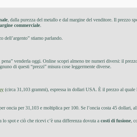
nale
, dalla purezza del metallo e dal margine del venditore. Il prezzo sp
 margine commerciale
.
zo dell’argento” stiamo parlando.
la pena” venderla oggi. Online scopri almeno tre numeri diversi: il prez
. Ognuno di questi “prezzi” misura cose leggermente diverse.
oy
(circa 31,103 grammi), espressa in dollari USA. È il prezzo al quale
per oncia per 31,103 e moltiplica per 100. Se l’oncia costa 45 dollari, 
ra lo spot e ciò che ricevi c’è una differenza dovuta a
costi di fusione
, c