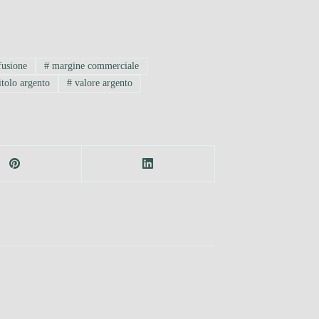
fusione
#
margine commerciale
itolo argento
#
valore argento