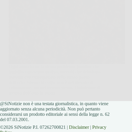
Ogni anno torna lo stesso problema: piantine che
ingialliscono senza motivo, raccolti che deludono,
malattie che ricompaiono nello stesso punto
dell’orto. Spesso la colpa non è nel metodo di
coltivazione, ma nel terreno stesso. Disinfettare il
terreno dell’orto in modo…
@SiNotizie non è una testata giornalistica, in quanto viene
SiNotizie
28 Novembre 2025
aggiornato senza alcuna periodicità. Non può pertanto
considerarsi un prodotto editoriale ai sensi della legge n. 62
del 07.03.2001.
©2026 SiNotizie P.I. 07262700821 |
Disclaimer
|
Privacy