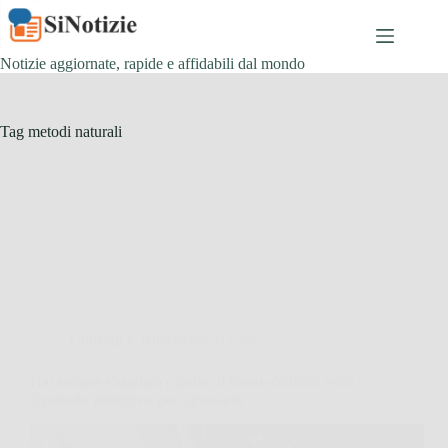
Salta
al
contenuto
Notizie aggiornate, rapide e affidabili dal mondo
Tag
metodi naturali
Consigli e Trucchi per la casa
Hai sempre sbagliato a pulire il forno elettrico: ecco
il metodo definitivo per sgrassarlo