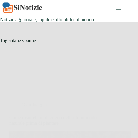
Salta
al
contenuto
Notizie aggiornate, rapide e affidabili dal mondo
Tag
solarizzazione
Giardinaggio
Come disinfettare il terreno dell’orto in modo
naturale prima di piantare