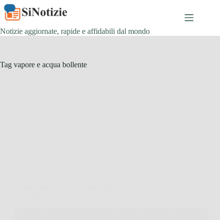
Salta
al
contenuto
Notizie aggiornate, rapide e affidabili dal mondo
Tag
vapore e acqua bollente
Giardinaggio
Come disinfettare il terreno dell’orto in modo
naturale prima di piantare