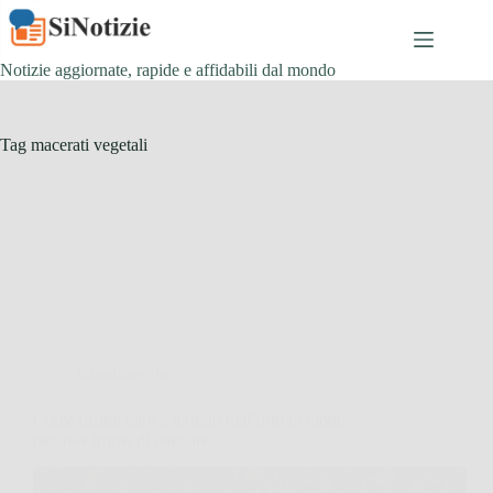
Salta
al
contenuto
Notizie aggiornate, rapide e affidabili dal mondo
Tag
macerati vegetali
Giardinaggio
Come disinfettare il terreno dell’orto in modo
naturale prima di piantare