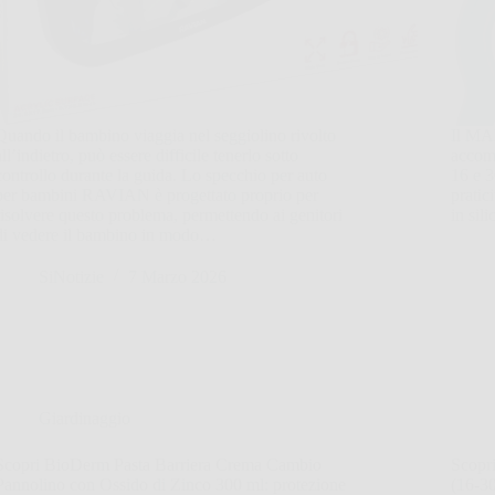
Quando il bambino viaggia nel seggiolino rivolto
Il MA
all’indietro, può essere difficile tenerlo sotto
accomp
controllo durante la guida. Lo specchio per auto
16 e 3
per bambini RAVIAN è progettato proprio per
pratic
risolvere questo problema, permettendo ai genitori
in sil
di vedere il bambino in modo…
SiNotizie
7 Marzo 2026
Giardinaggio
Scopri BioDerm Pasta Barriera Crema Cambio
Scopri
Pannolino con Ossido di Zinco 300 ml: protezione
(16-3