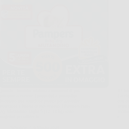
Quando i bambini iniziano a muoversi di più,
Il Ch
gattonare o correre, i pannolini a mutandina
Lacri
diventano una soluzione pratica per garantire
con de
protezione e libertà di movimento. I Pampers Baby
primi 
Dry Mutandino Taglia 5 (12–18 kg) sono
formul
progettati per offrire la…
e…
SiNotizie
6 Marzo 2026