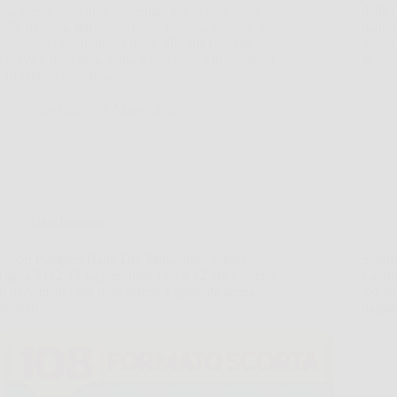
una crema protettiva progettata per la cura della
della 
pelle delicata, particolarmente indicata durante il
hanno 
cambio del pannolino. Grazie alla sua formula
protez
lenitiva e protettiva, aiuta a prevenire arrossamenti
al…
e irritazioni causate…
SiNotizie
6 Marzo 2026
Giardinaggio
Scopri Pampers Baby Dry Mutandino Junior,
Scopr
Taglia 5 (12-18 kg): asciutto fino a 12 ore e libertà
Lacrim
di movimento per notti serene e giornate senza
tuo ba
pensieri
bagnet