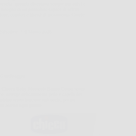
crescita, quando diventano sempre più attivi e
bisogno di un pannolino capace di offrire
ione, comfort e libertà di movimento. Grazie
SiNotizie
6 Marzo 2026
Giardinaggio
i Chicco Baby Moments Bagno Corpo senza
e: deterge delicatamente pelle e capelli del
mbino senza bruciore agli occhi, per un
to sereno ogni giorno