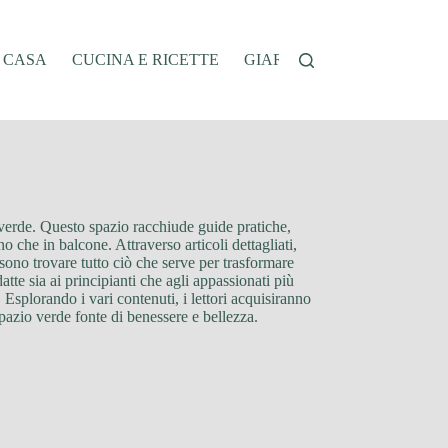
A CASA
CUCINA E RICETTE
GIARDINAGGIO
OFFER
l verde. Questo spazio racchiude guide pratiche,
no che in balcone. Attraverso articoli dettagliati,
ssono trovare tutto ciò che serve per trasformare
atte sia ai principianti che agli appassionati più
Esplorando i vari contenuti, i lettori acquisiranno
azio verde fonte di benessere e bellezza.