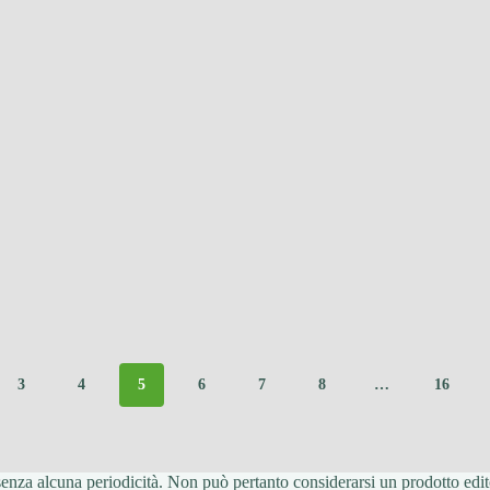
3
4
5
6
7
8
…
16
enza alcuna periodicità. Non può pertanto considerarsi un prodotto edito