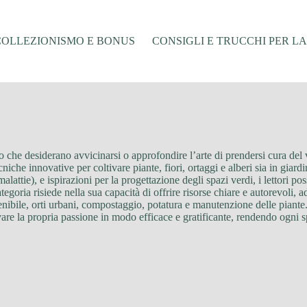
COLLEZIONISMO E BONUS
CONSIGLI E TRUCCHI PER L
oro che desiderano avvicinarsi o approfondire l’arte di prendersi cura de
iche innovative per coltivare piante, fiori, ortaggi e alberi sia in giardi
lattie), e ispirazioni per la progettazione degli spazi verdi, i lettori po
egoria risiede nella sua capacità di offrire risorse chiare e autorevoli, ad
nibile, orti urbani, compostaggio, potatura e manutenzione delle piante. 
e la propria passione in modo efficace e gratificante, rendendo ogni sp