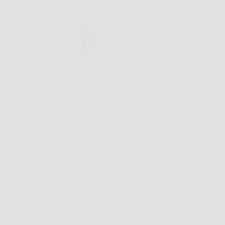
M Air Succhietto 16+ mesi è progettato per
agnare i bambini nella fase di crescita tra
6 mesi, offrendo comfort, sicurezza e
ità. Questo set include 2 ciucci con tettarella
icone e una custodia porta ciuccio…
SiNotizie
6 Marzo 2026
Giardinaggio
 Huggies Little Movers, Pannolini Taglia 6
0 Kg): massima libertà di movimento e