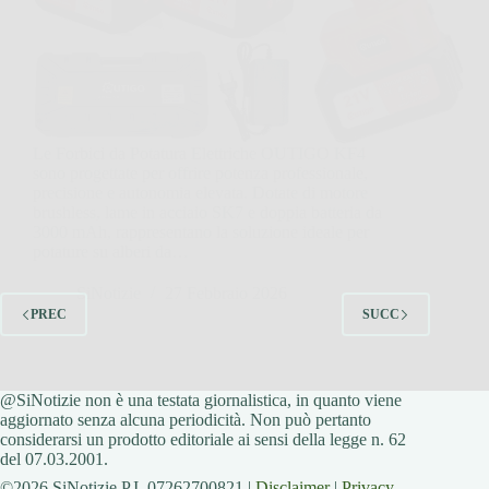
Le Forbici da Potatura Elettriche OUTIGO KF4
sono progettate per offrire potenza professionale,
precisione e autonomia elevata. Dotate di motore
brushless, lame in acciaio SK7 e doppia batteria da
3000 mAh, rappresentano la soluzione ideale per
potature su alberi da…
SiNotizie
27 Febbraio 2026
PREC
SUCC
@SiNotizie non è una testata giornalistica, in quanto viene
aggiornato senza alcuna periodicità. Non può pertanto
considerarsi un prodotto editoriale ai sensi della legge n. 62
del 07.03.2001.
©2026 SiNotizie P.I. 07262700821 |
Disclaimer
|
Privacy