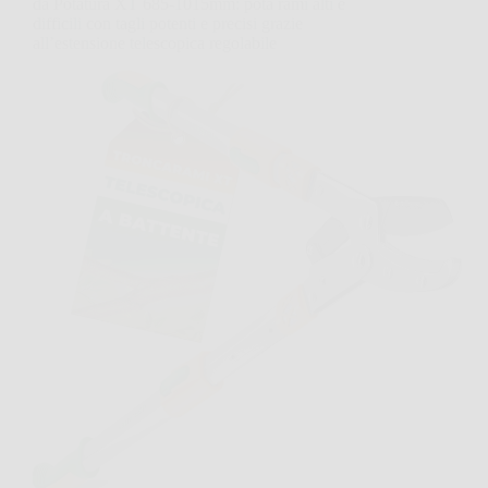
da Potatura XT 685-1015mm: pota rami alti e
difficili con tagli potenti e precisi grazie
all’estensione telescopica regolabile