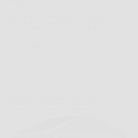
La GRÜNTEK Cesoia Telescopica Troncarami XT
685–1015 mm è uno strumento professionale
progettato per affrontare rami spessi con il minimo
sforzo. Grazie alla struttura telescopica regolabile e
al taglio a incudine di precisione, consente di
lavorare su rami alti e…
SiNotizie
28 Febbraio 2026
Giardinaggio
Scopri Keter Casetta Manor 6X5 Dd Grigia in
Resina: spazio extra resistente e senza manutenzione
per organizzare al meglio il tuo giardino