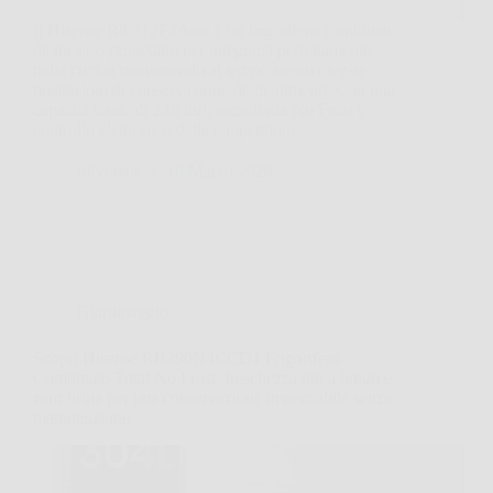
Il Hisense Rib312F4Awe è un frigorifero combinato
da incasso progettato per integrarsi perfettamente
nella cucina mantenendo al tempo stesso elevate
prestazioni di conservazione degli alimenti. Con una
capacità totale di 246 litri, tecnologia No Frost e
controllo elettronico della temperatura,…
SiNotizie
10 Marzo 2026
Giardinaggio
Scopri Hisense RB390N4CCD1 Frigorifero
Combinato Total No Frost: freschezza più a lungo e
zero brina per una conservazione impeccabile senza
manutenzione