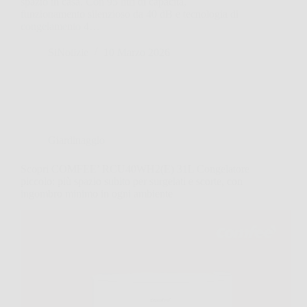
spazio in casa. Con 95 litri di capacità,
funzionamento silenzioso da 40 dB e tecnologia di
congelamento 4…
SiNotizie
10 Marzo 2026
Giardinaggio
Scopri COMFEE’ RCU40WH2(E) 31L Congelatore
piccolo: più spazio subito per surgelati e scorte, con
ingombro minimo in ogni ambiente