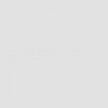
energetica D, rappresenta una soluzione…
SiNotizie
10 Marzo 2026
Giardinaggio
Scopri Midea MERT210FGE01 Frigo-congelatori
doppia porta 204 L: spazio intelligente e freschezza
impeccabile per organizzare al meglio ogni scorta