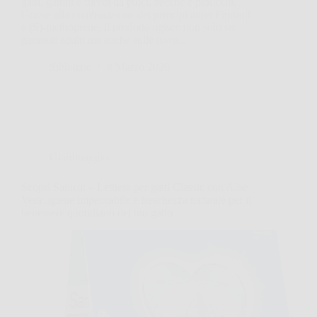
gatti, gattini e furetti da pulci, zecche e pidocchi.
Grazie alla combinazione dei principi attivi Fipronil
e (S)-methoprene, il prodotto agisce non solo sui
parassiti adulti ma anche sulle uova…
SiNotizie
8 Marzo 2026
Giardinaggio
Scopri Sanicat – Lettiera per gatti Classic con Aloe
Vera: igiene impeccabile e freschezza naturale per il
benessere quotidiano del tuo gatto