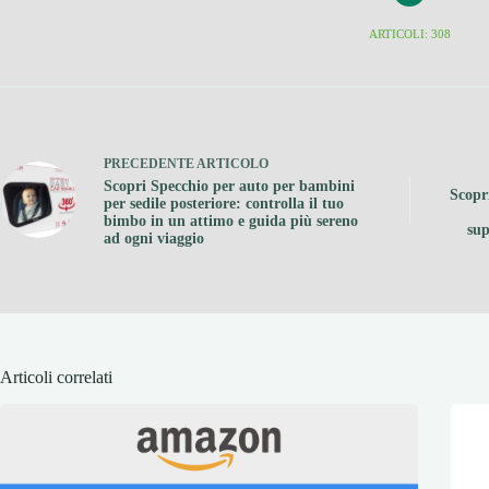
ARTICOLI: 308
PRECEDENTE
ARTICOLO
Scopri Specchio per auto per bambini
Scopr
per sedile posteriore: controlla il tuo
bimbo in un attimo e guida più sereno
sup
ad ogni viaggio
Articoli correlati