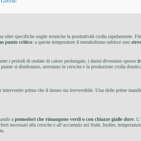
i Goccia!
ma oltre specifiche soglie termiche la produttività crolla rapidamente. Fi
o punto critico
: a queste temperature il metabolismo subisce uno
stre
rante i periodi di ondate di calore prolungate, i danni diventano spesso
i
piante si disidratano, arrestano la crescita e la produzione crolla drasti
intervenire prima che il danno sia irreversibile. Una delle prime manife
rtando a
pomodori che rimangono verdi o con chiazze gialle dure
. L
heri necessari alla crescita e all’accumulo nei frutti. Inoltre, temperatu
ta.