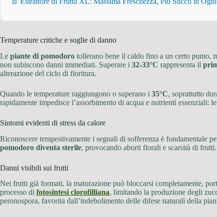
📄 Estrattore di Frutta XL: Massima Freschezza, Più Succo in Ogn
Temperature critiche e soglie di danno
Le
piante di pomodoro
tollerano bene il caldo fino a un certo punto, 
non subiscono danni immediati. Superare i
32-33°C
rappresenta il
prim
alterazione del ciclo di fioritura.
Quando le temperature raggiungono o superano i
35°C
, soprattutto du
rapidamente impedisce l’assorbimento di acqua e nutrienti essenziali: le 
Sintomi evidenti di stress da calore
Riconoscere tempestivamente i segnali di sofferenza è fondamentale per 
pomodoro diventa sterile
, provocando aborti fiorali e scarsità di frutti.
Danni visibili sui frutti
Nei frutti già formati, la maturazione può bloccarsi completamente, po
processo di
fotosintesi clorofilliana
, limitando la produzione degli zucc
peronospora, favorita dall’indebolimento delle difese naturali della pian