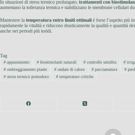
In situazioni di stress termico prolungato,
trattamenti con biostimolan
aumentano la tolleranza termica e stabilizzano le membrane cellulari dur
Mantenere la
temperatura entro limiti ottimali
è forse l’aspetto più i
rapidamente la vitalità e riducono drasticamente la qualità e quantità dei
anche nei periodi più toridi.
Tag
#
appassimento
#
biostimolanti naturali
#
controllo umidita
#
irri
#
ombreggiamento piante
#
ondate di calore
#
pacciamatura
#
perd
#
stress termico pomodoro
#
temperature critiche