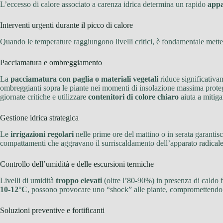
L’eccesso di calore associato a carenza idrica determina un rapido
appa
Interventi urgenti durante il picco di calore
Quando le temperature raggiungono livelli critici, è fondamentale metter
Pacciamatura e ombreggiamento
La
pacciamatura con paglia o materiali vegetali
riduce significativa
ombreggianti sopra le piante nei momenti di insolazione massima protegge
giornate critiche e utilizzare
contenitori di colore chiaro
aiuta a mitiga
Gestione idrica strategica
Le
irrigazioni regolari
nelle prime ore del mattino o in serata garantis
compattamenti che aggravano il surriscaldamento dell’apparato radicale, 
Controllo dell’umidità e delle escursioni termiche
Livelli di umidità
troppo elevati
(oltre l’80-90%) in presenza di caldo 
10-12°C
, possono provocare uno “shock” alle piante, compromettendo la 
Soluzioni preventive e fortificanti