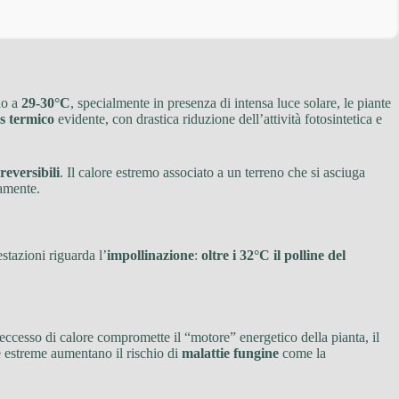
no a
29-30°C
, specialmente in presenza di intensa luce solare, le piante
ss termico
evidente, con drastica riduzione dell’attività fotosintetica e
rreversibili
. Il calore estremo associato a un terreno che si asciuga
camente.
stazioni riguarda l’
impollinazione
:
oltre i 32°C il polline del
’eccesso di calore compromette il “motore” energetico della pianta, il
re estreme aumentano il rischio di
malattie fungine
come la