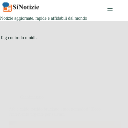
Salta
al
contenuto
Notizie aggiornate, rapide e affidabili dal mondo
Tag
controllo umidita
Giardinaggio
Afa e caldo torrido bruciano i tuoi pomodori? Ecco
l’intervento urgente per salvarli