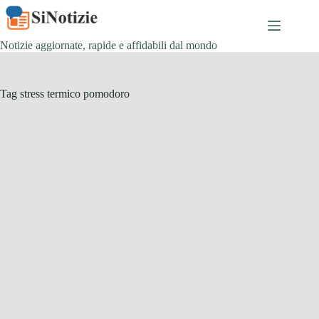
Salta
al
contenuto
Notizie aggiornate, rapide e affidabili dal mondo
Tag
stress termico pomodoro
Giardinaggio
Afa e caldo torrido bruciano i tuoi pomodori? Ecco
l’intervento urgente per salvarli