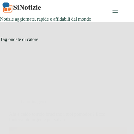
Salta
al
contenuto
Notizie aggiornate, rapide e affidabili dal mondo
Tag
ondate di calore
Giardinaggio
Afa e caldo torrido bruciano i tuoi pomodori? Ecco
l’intervento urgente per salvarli