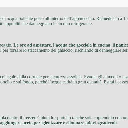
e di acqua bollente posto all’interno dell’apparecchio. Richiede circa 
ti appuntiti che danneggiano il circuito refrigerante.
 peggio.
Le ore ad aspettare, l’acqua che gocciola in cucina, il panic
iti per forzare lo staccamento del ghiaccio, rischiando di danneggiare se
Scollegalo dalla corrente per sicurezza assoluta. Svuota gli alimenti o us
ortello e sul fondo, perché l’acqua cadrà in gran quantità. Estrai i cassett
ola dentro il freezer. Chiudi lo sportello (anche solo coprendolo con un 
aggiungere aceto per igienizzare e eliminare odori sgradevoli.