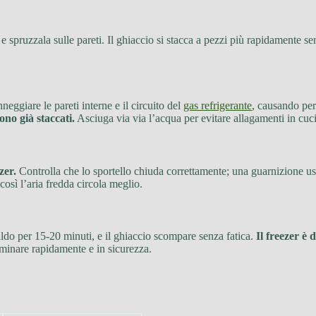
e spruzzala sulle pareti. Il ghiaccio si stacca a pezzi più rapidamente
neggiare le pareti interne e il circuito del
gas refrigerante
, causando perd
ono già staccati.
Asciuga via via l’acqua per evitare allagamenti in cuc
zer.
Controlla che lo sportello chiuda correttamente; una guarnizione usu
così l’aria fredda circola meglio.
aldo per 15-20 minuti, e il ghiaccio scompare senza fatica.
Il freezer è 
liminare rapidamente e in sicurezza.