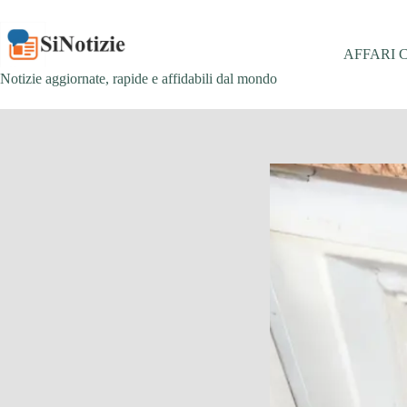
Salta
al
contenuto
AFFARI 
Notizie aggiornate, rapide e affidabili dal mondo