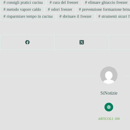
#
consigli pratici cucina
#
cura del freezer
#
elimare ghiaccio freezer
#
metodo vapore caldo
#
odori freezer
#
prevenzione formazione brin
#
risparmiare tempo in cucina
#
sbrinare il freezer
#
strumenti sicuri f
SiNotizie
ARTICOLI: 308