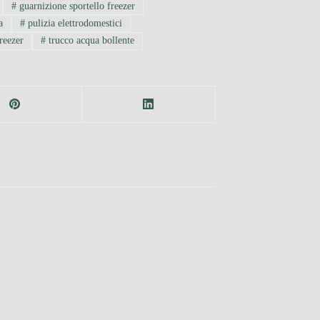
#
guarnizione sportello freezer
a
#
pulizia elettrodomestici
reezer
#
trucco acqua bollente