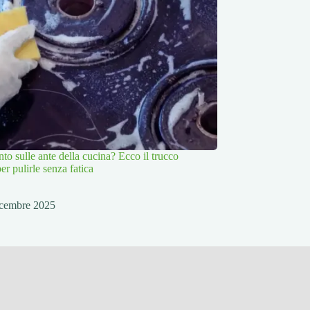
to sulle ante della cucina? Ecco il trucco
per pulirle senza fatica
cembre 2025