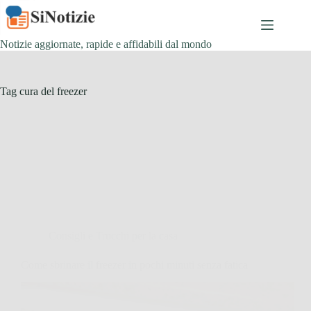
Salta
al
contenuto
Notizie aggiornate, rapide e affidabili dal mondo
Tag
cura del freezer
Consigli e Trucchi per la casa
Come sbrinare il freezer in pochi minuti senza fatica