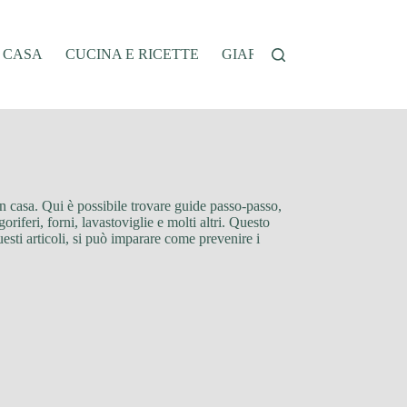
A CASA
CUCINA E RICETTE
GIARDINAGGIO
OFFER
in casa. Qui è possibile trovare guide passo-passo,
oriferi, forni, lavastoviglie e molti altri. Questo
esti articoli, si può imparare come prevenire i