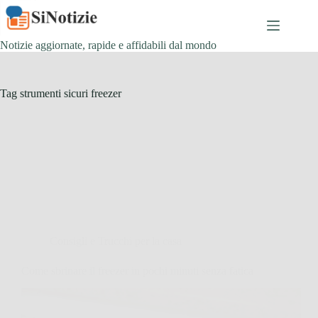
Salta
al
contenuto
Notizie aggiornate, rapide e affidabili dal mondo
Tag
strumenti sicuri freezer
Consigli e Trucchi per la casa
Come sbrinare il freezer in pochi minuti senza fatica