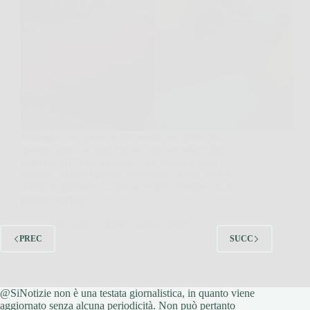
Immagina tuo padre o tua madre che guida da
quarant’anni: sa ogni curva, ogni semaforo del
percorso abituale. Eppure, ogni rinnovo della
patente, arriva la paura: riusciranno a togliermi il
diritto di guidare? Le nuove regole europee sulla
patente anziani…
SiNotizie
26 Novembre 2025
PREC
SUCC
@SiNotizie non è una testata giornalistica, in quanto viene
aggiornato senza alcuna periodicità. Non può pertanto