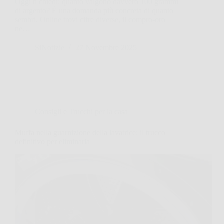
Oggi ti chiedi: quanto valgono davvero 100 grammi
di argento? È una domanda più concreta di quanto
sembri. Online trovi cifre diverse, il compro-oro
ne…
SiNotizie
27 Novembre 2025
Consigli e Trucchi per la casa
Muffa nella guarnizione della lavatrice: il trucco
definitivo per eliminarla