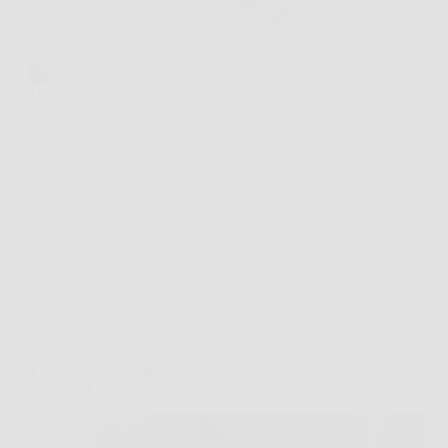
Quante volte ti ritrovi con erbacce tra le piastrelle di
terrazzi e vialetti? La tentazione è forte: una bottiglia
di candeggina già in casa, economica, promette di
risolvere tutto in pochi minuti. Sembra la scorciatoia
perfetta. La candeggina contiene ipoclorito…
SiNotizie
27 Novembre 2025
Cucina e Ricette
Funghi trifolati perfetti e saporiti: il trucco infallibile
dello chef