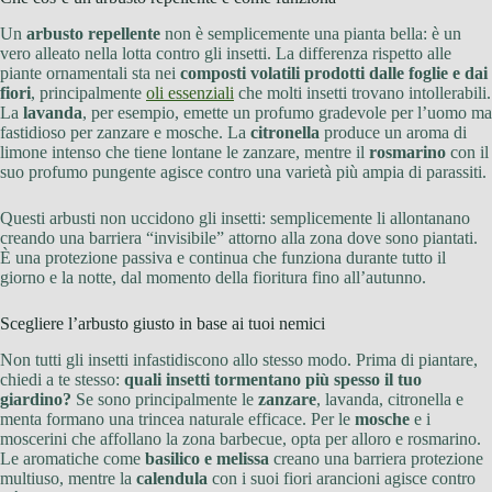
Un
arbusto repellente
non è semplicemente una pianta bella: è un
vero alleato nella lotta contro gli insetti. La differenza rispetto alle
piante ornamentali sta nei
composti volatili prodotti dalle foglie e dai
fiori
, principalmente
oli essenziali
che molti insetti trovano intollerabili.
La
lavanda
, per esempio, emette un profumo gradevole per l’uomo ma
fastidioso per zanzare e mosche. La
citronella
produce un aroma di
limone intenso che tiene lontane le zanzare, mentre il
rosmarino
con il
suo profumo pungente agisce contro una varietà più ampia di parassiti.
Questi arbusti non uccidono gli insetti: semplicemente li allontanano
creando una barriera “invisibile” attorno alla zona dove sono piantati.
È una protezione passiva e continua che funziona durante tutto il
giorno e la notte, dal momento della fioritura fino all’autunno.
Scegliere l’arbusto giusto in base ai tuoi nemici
Non tutti gli insetti infastidiscono allo stesso modo. Prima di piantare,
chiedi a te stesso:
quali insetti tormentano più spesso il tuo
giardino?
Se sono principalmente le
zanzare
, lavanda, citronella e
menta formano una trincea naturale efficace. Per le
mosche
e i
moscerini che affollano la zona barbecue, opta per alloro e rosmarino.
Le aromatiche come
basilico e melissa
creano una barriera protezione
multiuso, mentre la
calendula
con i suoi fiori arancioni agisce contro