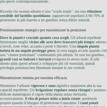
più specie contemporaneamente.
Ricorda che nessun arbusto è uno “scudo totale”, ma una
riduzione
sensibile del fastidio quotidiano
: ragionevole aspettarsi il 60-70% di
protezione in più rispetto a un giardino senza difese naturali.
Posizionamento strategico per massimizzare la protezione
Dove lo pianti è cruciale quanto cosa scegli.
Gli arbusti repellenti
funzionano meglio
vicino alle aree dove trascorri più tempo
: attorno
a tavoli, zone relax, accanto a porte e finestre. Una
singola pianta
isolata in un angolo protegge poco
; la vera magia accade quando crei
una “cintura profumata” combinando più arbusti. Se non hai giardino,
grandi vasi su balconi e terrazzi
svolgono lo stesso ruolo. Il sole
diretto aiuta questi arbusti a sviluppare più oli essenziali, quindi
privilegia posizioni ben illuminate durante le ore centrali.
Manutenzione minima per massima efficacia
Mantenere l’arbusto
vigoroso e sano
significa mantenere alta la sua
capacità repellente. Un’
irrigazione regolare senza ristagni
e potature
delicate mantengono il vigore della pianta senza stressarla
eccessivamente.
Evita di potare tutto a inizio estate
: perderesti
proprio quando il bisogno di protezione è massimo. I
rami potati