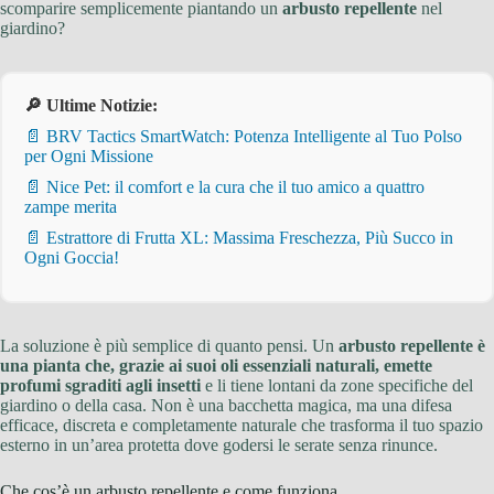
scomparire semplicemente piantando un
arbusto repellente
nel
giardino?
🔎 Ultime Notizie:
📄 BRV Tactics SmartWatch: Potenza Intelligente al Tuo Polso
per Ogni Missione
📄 Nice Pet: il comfort e la cura che il tuo amico a quattro
zampe merita
📄 Estrattore di Frutta XL: Massima Freschezza, Più Succo in
Ogni Goccia!
La soluzione è più semplice di quanto pensi. Un
arbusto repellente è
una pianta che, grazie ai suoi oli essenziali naturali, emette
profumi sgraditi agli insetti
e li tiene lontani da zone specifiche del
giardino o della casa. Non è una bacchetta magica, ma una difesa
efficace, discreta e completamente naturale che trasforma il tuo spazio
esterno in un’area protetta dove godersi le serate senza rinunce.
Che cos’è un arbusto repellente e come funziona