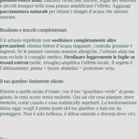
possono essere usati
: mazzetti vicino alle finestre, foglie nei sottovasi
e piccoli bouquet nella zona pranzo amplificano l’effetto. Aggiungi
pacciamatura naturale
per ridurre i ristagni d’acqua che attirano
zanzare.
Realismo e trucchi complementari
Un arbusto repellente non
sostituisce completamente altre
precauzioni
: elimina bidoni d’acqua stagnante, controlla grondaie e
ingressi. Se le punture causano reazioni allergiche, l’arbusto aiuta ma
non esclude il consiglio medico.
Strofinare leggermente le foglie su
tessuti esterni
(sedie, tovaglie) amplifica l’effetto locale. Il segreto è
l’abbinamento: pianta + buone abitudini = protezione seria.
Il tuo giardino finalmente alleato
Ritorna a quella serata d’estate: con il tuo “guardiano verde” al posto
giusto, la cena scorre senza molestie. Ora sai che cosa piantare, dove
metterlo, come curarlo e cosa realistically aspettarti. La trasformazione
inizia oggi: scegli il primo punto del tuo giardino o balcone da
proteggere. Non è solo bellezza, è difesa naturale e discreta dove vivi.