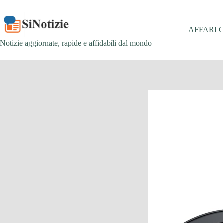
Salta
al
contenuto
AFFARI 
Notizie aggiornate, rapide e affidabili dal mondo