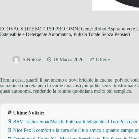
ECOVACS DEEBOT T50 PRO OMNI Gen2: Robot Aspirapolvere Lava
Estensibile e Detergente Automatico, Pulizia Totale Senza Pensieri
SiNotizie
18 Marzo 2026
Offerte
Torni a casa, guardi il pavimento e trovi briciole in cucina, polvere sott
soluzione concreta per chi vuole una casa più pulita senza trasformare 
quasi autonoma, rendendo la routine quotidiana molto più semplice.
🔎 Ultime Notizie:
📄 BRV Tactics SmartWatch: Potenza Intelligente al Tuo Polso per
📄 Nice Pet: il comfort e la cura che il tuo amico a quattro zampe m
📄 Estrattore di Frutta XL: Massima Freschezza, Più Succo in Ogn