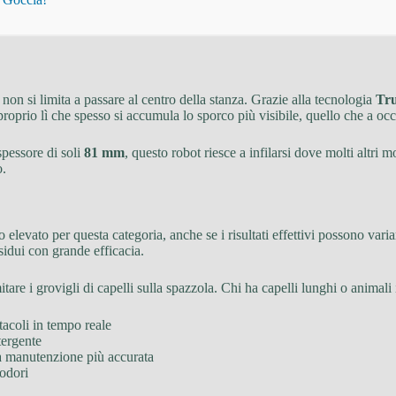
non si limita a passare al centro della stanza. Grazie alla tecnologia
Tr
roprio lì che spesso si accumula lo sporco più visibile, quello che a occ
spessore di soli
81 mm
, questo robot riesce a infilarsi dove molti altri 
o.
o elevato per questa categoria, anche se i risultati effettivi possono varia
esidui con grande efficacia.
mitare i grovigli di capelli sulla spazzola. Chi ha capelli lunghi o animal
tacoli in tempo reale
tergente
na manutenzione più accurata
 odori