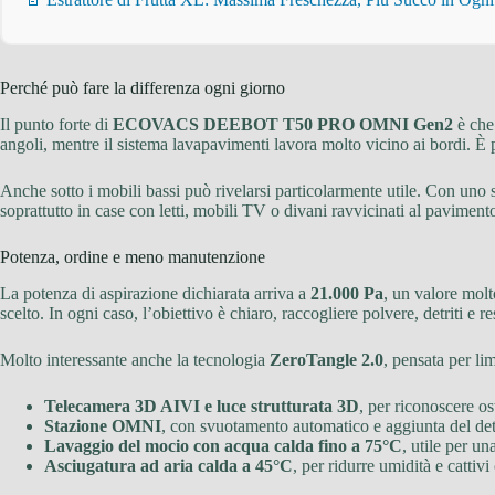
Perché può fare la differenza ogni giorno
Il punto forte di
ECOVACS DEEBOT T50 PRO OMNI Gen2
è che 
angoli, mentre il sistema lavapavimenti lavora molto vicino ai bordi. È p
Anche sotto i mobili bassi può rivelarsi particolarmente utile. Con uno 
soprattutto in case con letti, mobili TV o divani ravvicinati al paviment
Potenza, ordine e meno manutenzione
La potenza di aspirazione dichiarata arriva a
21.000 Pa
, un valore molt
scelto. In ogni caso, l’obiettivo è chiaro, raccogliere polvere, detriti e r
Molto interessante anche la tecnologia
ZeroTangle 2.0
, pensata per li
Telecamera 3D AIVI e luce strutturata 3D
, per riconoscere os
Stazione OMNI
, con svuotamento automatico e aggiunta del de
Lavaggio del mocio con acqua calda fino a 75°C
, utile per u
Asciugatura ad aria calda a 45°C
, per ridurre umidità e cattivi