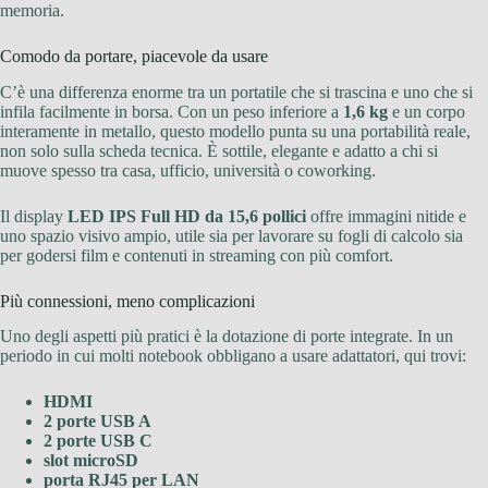
memoria.
Comodo da portare, piacevole da usare
C’è una differenza enorme tra un portatile che si trascina e uno che si
infila facilmente in borsa. Con un peso inferiore a
1,6 kg
e un corpo
interamente in metallo, questo modello punta su una portabilità reale,
non solo sulla scheda tecnica. È sottile, elegante e adatto a chi si
muove spesso tra casa, ufficio, università o coworking.
Il display
LED IPS Full HD da 15,6 pollici
offre immagini nitide e
uno spazio visivo ampio, utile sia per lavorare su fogli di calcolo sia
per godersi film e contenuti in streaming con più comfort.
Più connessioni, meno complicazioni
Uno degli aspetti più pratici è la dotazione di porte integrate. In un
periodo in cui molti notebook obbligano a usare adattatori, qui trovi:
HDMI
2 porte USB A
2 porte USB C
slot microSD
porta RJ45 per LAN