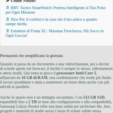
🔎 Ultime Notizie:
📄 BRV Tactics SmartWatch: Potenza Intelligente al Tuo Polso
per Ogni Missione
📄 Nice Pet: il comfort e la cura che il tuo amico a quattro
zampe merita
📄 Estrattore di Frutta XL: Massima Freschezza, Più Succo in
Ogni Goccia!
Prestazioni che semplificano la giornata
Quando si passa da un documento a una videochiamata, poi a decine
di schede aperte nel browser, il rischio è sempre lo stesso, rallentamenti
e attese inutili. Qui entra in gioco il
processore Intel Core 5
,
affiancato da
16 GB di RAM
, una combinazione che rende più fluido
il lavoro quotidiano e aiuta a mantenere un buon ritmo anche con più
attività in parallelo.
Anche lo spazio non è un dettaglio secondario. Con
512 GB SSD
,
espandibili fino a
2 TB
in base alla configurazione e alla compatibilità,
Samsung Galaxy Book4 offre una base solida per archiviare file, foto,
progetti e materiali di studio senza l’ansia di restare subito senza