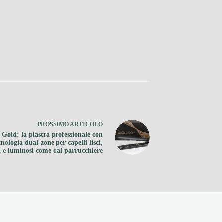
PROSSIMO
ARTICOLO
 Gold: la piastra professionale con
cnologia dual-zone per capelli lisci,
i e luminosi come dal parrucchiere