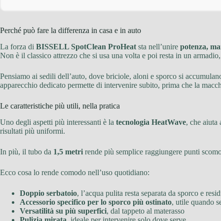
Perché può fare la differenza in casa e in auto
La forza di
BISSELL SpotClean ProHeat
sta nell’unire
potenza, ma
Non è il classico attrezzo che si usa una volta e poi resta in un armadio, 
Pensiamo ai sedili dell’auto, dove briciole, aloni e sporco si accumulan
apparecchio dedicato permette di intervenire subito, prima che la macchia
Le caratteristiche più utili, nella pratica
Uno degli aspetti più interessanti è la
tecnologia HeatWave
, che aiuta
risultati più uniformi.
In più, il tubo da
1,5 metri
rende più semplice raggiungere punti scomodi,
Ecco cosa lo rende comodo nell’uso quotidiano:
Doppio serbatoio
, l’acqua pulita resta separata da sporco e resid
Accessorio specifico per lo sporco più ostinato
, utile quando s
Versatilità su più superfici
, dal tappeto al materasso
Pulizia mirata
, ideale per intervenire solo dove serve