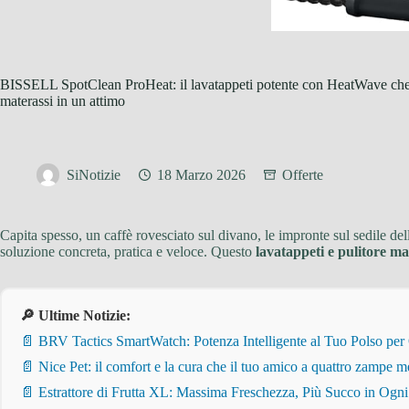
BISSELL SpotClean ProHeat: il lavatappeti potente con HeatWave che e
materassi in un attimo
SiNotizie
18 Marzo 2026
Offerte
Capita spesso, un caffè rovesciato sul divano, le impronte sul sedile de
soluzione concreta, pratica e veloce. Questo
lavatappeti e pulitore m
🔎 Ultime Notizie:
📄 BRV Tactics SmartWatch: Potenza Intelligente al Tuo Polso per
📄 Nice Pet: il comfort e la cura che il tuo amico a quattro zampe m
📄 Estrattore di Frutta XL: Massima Freschezza, Più Succo in Ogn