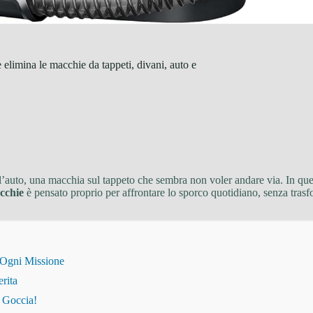
limina le macchie da tappeti, divani, auto e
ll’auto, una macchia sul tappeto che sembra non voler andare via. In que
acchie
è pensato proprio per affrontare lo sporco quotidiano, senza trasfo
 Ogni Missione
erita
i Goccia!