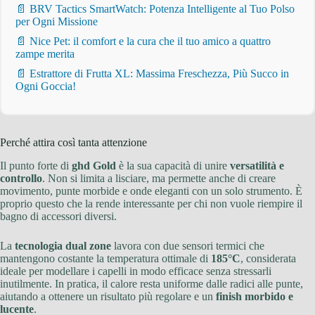
📄 BRV Tactics SmartWatch: Potenza Intelligente al Tuo Polso
per Ogni Missione
📄 Nice Pet: il comfort e la cura che il tuo amico a quattro
zampe merita
📄 Estrattore di Frutta XL: Massima Freschezza, Più Succo in
Ogni Goccia!
Perché attira così tanta attenzione
Il punto forte di
ghd Gold
è la sua capacità di unire
versatilità e
controllo
. Non si limita a lisciare, ma permette anche di creare
movimento, punte morbide e onde eleganti con un solo strumento. È
proprio questo che la rende interessante per chi non vuole riempire il
bagno di accessori diversi.
La
tecnologia dual zone
lavora con due sensori termici che
mantengono costante la temperatura ottimale di
185°C
, considerata
ideale per modellare i capelli in modo efficace senza stressarli
inutilmente. In pratica, il calore resta uniforme dalle radici alle punte,
aiutando a ottenere un risultato più regolare e un
finish morbido e
lucente
.