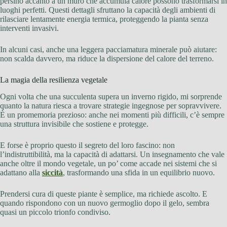
persino accanto a un muro che accumula calore possono trasformarsi in
luoghi perfetti. Questi dettagli sfruttano la capacità degli ambienti di
rilasciare lentamente energia termica, proteggendo la pianta senza
interventi invasivi.
In alcuni casi, anche una leggera pacciamatura minerale può aiutare:
non scalda davvero, ma riduce la dispersione del calore del terreno.
La magia della resilienza vegetale
Ogni volta che una succulenta supera un inverno rigido, mi sorprende
quanto la natura riesca a trovare strategie ingegnose per sopravvivere.
È un promemoria prezioso: anche nei momenti più difficili, c’è sempre
una struttura invisibile che sostiene e protegge.
E forse è proprio questo il segreto del loro fascino: non
l’indistruttibilità, ma la capacità di adattarsi. Un insegnamento che vale
anche oltre il mondo vegetale, un po’ come accade nei sistemi che si
adattano alla
siccità
, trasformando una sfida in un equilibrio nuovo.
Prendersi cura di queste piante è semplice, ma richiede ascolto. E
quando rispondono con un nuovo germoglio dopo il gelo, sembra
quasi un piccolo trionfo condiviso.