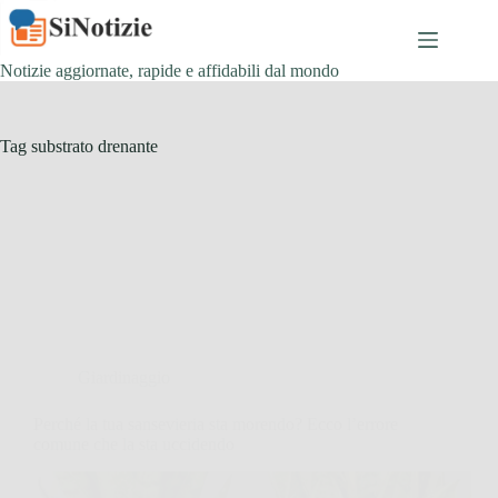
Salta
al
contenuto
Notizie aggiornate, rapide e affidabili dal mondo
Tag
substrato drenante
Giardinaggio
Perché la tua sansevieria sta morendo? Ecco l’errore
comune che la sta uccidendo