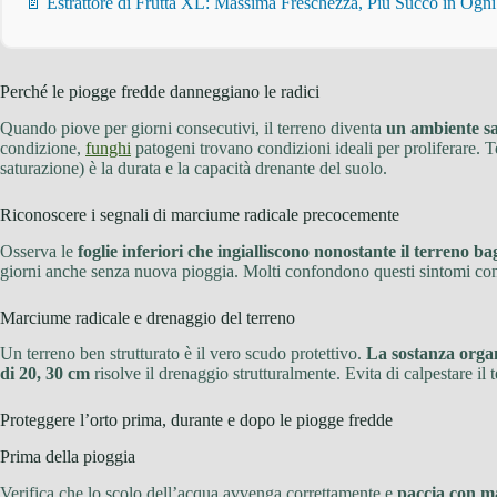
📄 Estrattore di Frutta XL: Massima Freschezza, Più Succo in Ogn
Perché le piogge fredde danneggiano le radici
Quando piove per giorni consecutivi, il terreno diventa
un ambiente sat
condizione,
funghi
patogeni trovano condizioni ideali per proliferare. Te
saturazione) è la durata e la capacità drenante del suolo.
Riconoscere i segnali di marciume radicale precocemente
Osserva le
foglie inferiori che ingialliscono nonostante il terreno b
giorni anche senza nuova pioggia. Molti confondono questi sintomi con 
Marciume radicale e drenaggio del terreno
Un terreno ben strutturato è il vero scudo protettivo.
La sostanza orga
di 20, 30 cm
risolve il drenaggio strutturalmente. Evita di calpestare i
Proteggere l’orto prima, durante e dopo le piogge fredde
Prima della pioggia
Verifica che lo scolo dell’acqua avvenga correttamente e
paccia con ma