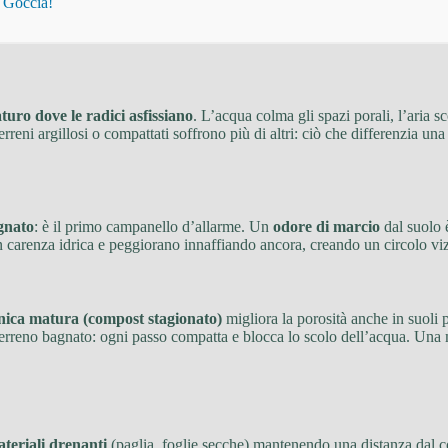
i Goccia!
uro dove le radici asfissiano
. L’acqua colma gli spazi porali, l’aria 
rreni argillosi o compattati soffrono più di altri: ciò che differenzia un
agnato
: è il primo campanello d’allarme. Un
odore di marcio
dal suolo è
carenza idrica e peggiorano innaffiando ancora, creando un circolo viz
nica matura (compost stagionato)
migliora la porosità anche in suoli 
l terreno bagnato: ogni passo compatta e blocca lo scolo dell’acqua. Una 
teriali drenanti
(paglia, foglie secche) mantenendo una distanza dal col