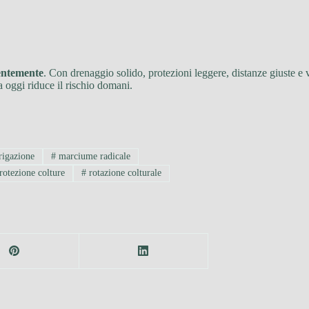
gentemente
. Con drenaggio solido, protezioni leggere, distanze giuste e
 oggi riduce il rischio domani.
rigazione
#
marciume radicale
rotezione colture
#
rotazione colturale