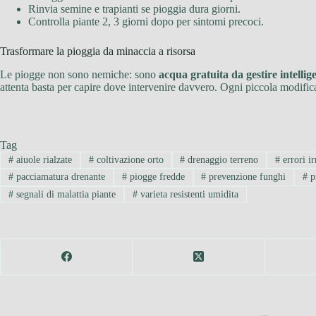
Rinvia semine e trapianti se pioggia dura giorni.
Controlla piante 2, 3 giorni dopo per sintomi precoci.
Trasformare la pioggia da minaccia a risorsa
Le piogge non sono nemiche: sono
acqua gratuita da gestire intelli
attenta basta per capire dove intervenire davvero. Ogni piccola modifica
Tag
#
aiuole rialzate
#
coltivazione orto
#
drenaggio terreno
#
errori ir
#
pacciamatura drenante
#
piogge fredde
#
prevenzione funghi
#
p
#
segnali di malattia piante
#
varieta resistenti umidita