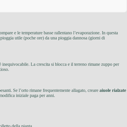
scompare e le temperature basse rallentano l’evaporazione. In questa
a pioggia utile (poche ore) da una pioggia dannosa (giorni di
 inequivocabile. La crescita si blocca e il terreno rimane zuppo per
ioso.
pesanti. Se l’orto rimane frequentemente allagato, creare
aiuole rialzate
modifica iniziale paga per anni.
letto della pianta.