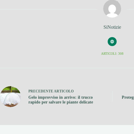
SiNotizie
ARTICOLI: 308
PRECEDENTE
ARTICOLO
Gelo improvviso in arrivo: il trucco
Protegg
rapido per salvare le piante delicate