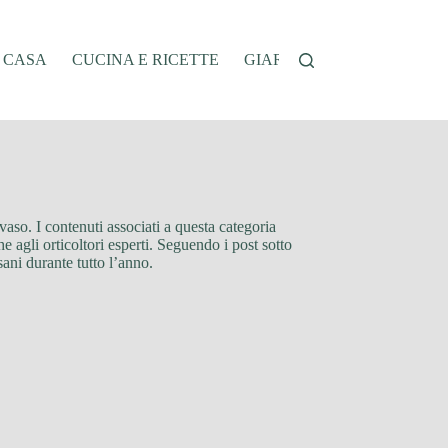
A CASA
CUCINA E RICETTE
GIARDINAGGIO
OFFER
n vaso. I contenuti associati a questa categoria
he agli orticoltori esperti. Seguendo i post sotto
sani durante tutto l’anno.