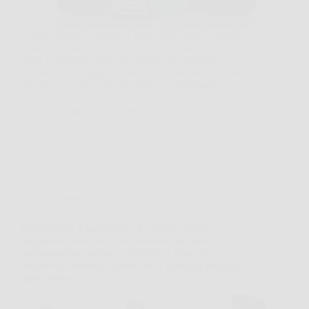
Capita spesso di sentire il ginocchio “tirare” quando
si sale le scale, si corre per prendere l’autobus o si
torna in palestra dopo una pausa. In momenti così,
POWERLIX Supporto per Ginocchio può diventare
un aiuto concreto, perché offre compressione,…
SiNotizie
24 Marzo 2026
Offerte
Mobiclinic® Maestranza – La sedia a rotelle
pieghevole robusta e confortevole con freni di
stazionamento, pedane rimovibili e braccioli
pieghevoli imbottiti, ideale per la massima praticità
ogni giorno!