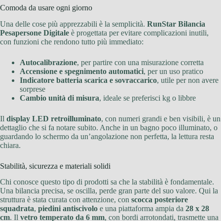
Comoda da usare ogni giorno
Una delle cose più apprezzabili è la semplicità.
RunStar Bilancia
Pesapersone Digitale
è progettata per evitare complicazioni inutili,
con funzioni che rendono tutto più immediato:
Autocalibrazione
, per partire con una misurazione corretta
Accensione e spegnimento automatici
, per un uso pratico
Indicatore batteria scarica e sovraccarico
, utile per non avere
sorprese
Cambio unità di misura
, ideale se preferisci kg o libbre
Il
display LED retroilluminato
, con numeri grandi e ben visibili, è un
dettaglio che si fa notare subito. Anche in un bagno poco illuminato, o
guardando lo schermo da un’angolazione non perfetta, la lettura resta
chiara.
Stabilità, sicurezza e materiali solidi
Chi conosce questo tipo di prodotti sa che la stabilità è fondamentale.
Una bilancia precisa, se oscilla, perde gran parte del suo valore. Qui la
struttura è stata curata con attenzione, con
scocca posteriore
squadrata
,
piedini antiscivolo
e una piattaforma ampia da
28 x 28
cm
. Il
vetro temperato da 6 mm
, con bordi arrotondati, trasmette una