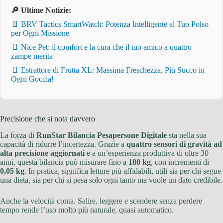
🔎 Ultime Notizie:
📄 BRV Tactics SmartWatch: Potenza Intelligente al Tuo Polso
per Ogni Missione
📄 Nice Pet: il comfort e la cura che il tuo amico a quattro
zampe merita
📄 Estrattore di Frutta XL: Massima Freschezza, Più Succo in
Ogni Goccia!
Precisione che si nota davvero
La forza di
RunStar Bilancia Pesapersone Digitale
sta nella sua
capacità di ridurre l’incertezza. Grazie a
quattro sensori di gravità ad
alta precisione aggiornati
e a un’esperienza produttiva di oltre 30
anni, questa bilancia può misurare fino a
180 kg
, con incrementi di
0,05 kg
. In pratica, significa letture più affidabili, utili sia per chi segue
una dieta, sia per chi si pesa solo ogni tanto ma vuole un dato credibile.
Anche la velocità conta. Salire, leggere e scendere senza perdere
tempo rende l’uso molto più naturale, quasi automatico.