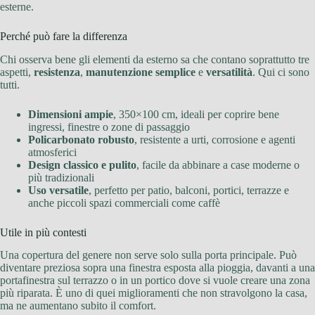
esterne.
Perché può fare la differenza
Chi osserva bene gli elementi da esterno sa che contano soprattutto tre
aspetti,
resistenza
,
manutenzione semplice
e
versatilità
. Qui ci sono
tutti.
Dimensioni ampie
, 350×100 cm, ideali per coprire bene
ingressi, finestre o zone di passaggio
Policarbonato robusto
, resistente a urti, corrosione e agenti
atmosferici
Design classico e pulito
, facile da abbinare a case moderne o
più tradizionali
Uso versatile
, perfetto per patio, balconi, portici, terrazze e
anche piccoli spazi commerciali come caffè
Utile in più contesti
Una copertura del genere non serve solo sulla porta principale. Può
diventare preziosa sopra una finestra esposta alla pioggia, davanti a una
portafinestra sul terrazzo o in un portico dove si vuole creare una zona
più riparata. È uno di quei miglioramenti che non stravolgono la casa,
ma ne aumentano subito il comfort.