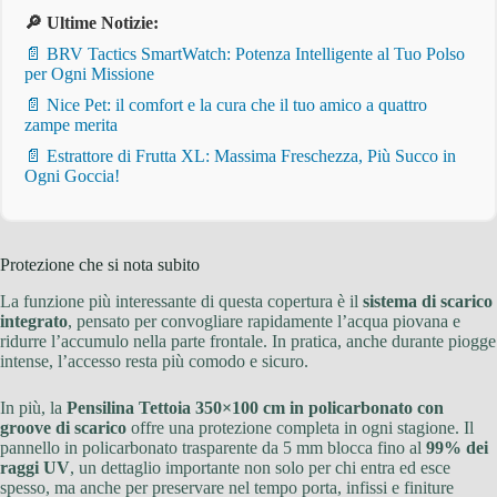
🔎 Ultime Notizie:
📄 BRV Tactics SmartWatch: Potenza Intelligente al Tuo Polso
per Ogni Missione
📄 Nice Pet: il comfort e la cura che il tuo amico a quattro
zampe merita
📄 Estrattore di Frutta XL: Massima Freschezza, Più Succo in
Ogni Goccia!
Protezione che si nota subito
La funzione più interessante di questa copertura è il
sistema di scarico
integrato
, pensato per convogliare rapidamente l’acqua piovana e
ridurre l’accumulo nella parte frontale. In pratica, anche durante piogge
intense, l’accesso resta più comodo e sicuro.
In più, la
Pensilina Tettoia 350×100 cm in policarbonato con
groove di scarico
offre una protezione completa in ogni stagione. Il
pannello in policarbonato trasparente da 5 mm blocca fino al
99% dei
raggi UV
, un dettaglio importante non solo per chi entra ed esce
spesso, ma anche per preservare nel tempo porta, infissi e finiture