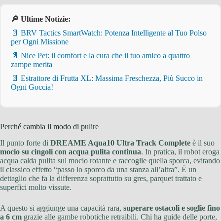
🔎 Ultime Notizie:
📄 BRV Tactics SmartWatch: Potenza Intelligente al Tuo Polso
per Ogni Missione
📄 Nice Pet: il comfort e la cura che il tuo amico a quattro
zampe merita
📄 Estrattore di Frutta XL: Massima Freschezza, Più Succo in
Ogni Goccia!
Perché cambia il modo di pulire
Il punto forte di
DREAME Aqua10 Ultra Track Complete
è il suo
mocio su cingoli con acqua pulita continua
. In pratica, il robot eroga
acqua calda pulita sul mocio rotante e raccoglie quella sporca, evitando
il classico effetto “passo lo sporco da una stanza all’altra”. È un
dettaglio che fa la differenza soprattutto su gres, parquet trattato e
superfici molto vissute.
A questo si aggiunge una capacità rara,
superare ostacoli e soglie fino
a 6 cm
grazie alle gambe robotiche retraibili. Chi ha guide delle porte,