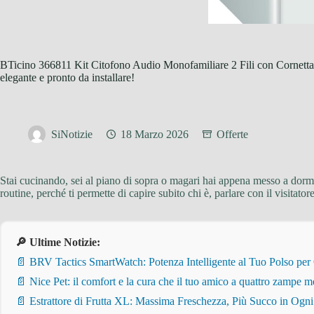
BTicino 366811 Kit Citofono Audio Monofamiliare 2 Fili con Cornetta S
elegante e pronto da installare!
SiNotizie
18 Marzo 2026
Offerte
Stai cucinando, sei al piano di sopra o magari hai appena messo a dormi
routine, perché ti permette di capire subito chi è, parlare con il visita
🔎 Ultime Notizie:
📄 BRV Tactics SmartWatch: Potenza Intelligente al Tuo Polso per
📄 Nice Pet: il comfort e la cura che il tuo amico a quattro zampe m
📄 Estrattore di Frutta XL: Massima Freschezza, Più Succo in Ogn