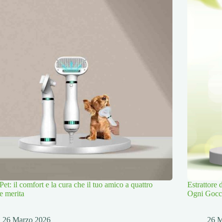
Pet: il comfort e la cura che il tuo amico a quattro
Estrattore
e merita
Ogni Gocc
26 Marzo 2026
26 