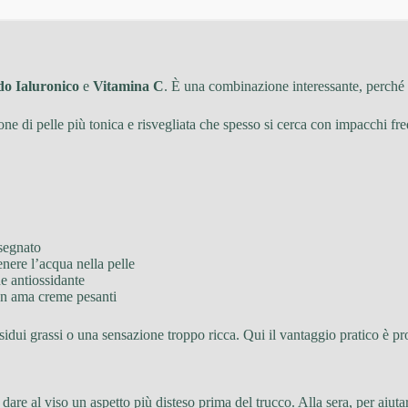
do Ialuronico
e
Vitamina C
. È una combinazione interessante, perché l
ione di pelle più tonica e risvegliata che spesso si cerca con impacchi fre
 segnato
enere l’acqua nella pelle
ne antiossidante
non ama creme pesanti
residui grassi o una sensazione troppo ricca. Qui il vantaggio pratico è pr
 dare al viso un aspetto più disteso prima del trucco. Alla sera, per aiut