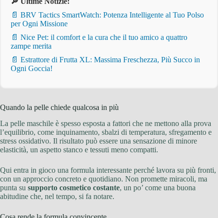
🔎 Ultime Notizie:
📄 BRV Tactics SmartWatch: Potenza Intelligente al Tuo Polso
per Ogni Missione
📄 Nice Pet: il comfort e la cura che il tuo amico a quattro
zampe merita
📄 Estrattore di Frutta XL: Massima Freschezza, Più Succo in
Ogni Goccia!
Quando la pelle chiede qualcosa in più
La pelle maschile è spesso esposta a fattori che ne mettono alla prova
l’equilibrio, come inquinamento, sbalzi di temperatura, sfregamento e
stress ossidativo. Il risultato può essere una sensazione di minore
elasticità, un aspetto stanco e tessuti meno compatti.
Qui entra in gioco una formula interessante perché lavora su più fronti,
con un approccio concreto e quotidiano. Non promette miracoli, ma
punta su
supporto cosmetico costante
, un po’ come una buona
abitudine che, nel tempo, si fa notare.
Cosa rende la formula convincente