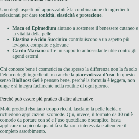
Uno degli aspetti più apprezzabili è la combinazione di ingredienti
selezionati per dare
tonicità, elasticità e protezione
.
Maca ed Epimedium
aiutano a sostenere il benessere cutaneo e
la vitalità della pelle
Elastina e Acido Succinico
contribuiscono a un aspetto più
levigato, compatto e giovane
Cardo Mariano
offre un supporto antiossidante utile contro gli
agenti esterni
Chi conosce bene i cosmetici sa che spesso la differenza non la fa solo
l’elenco degli ingredienti, ma anche la
piacevolezza d’uso
. In questo
senso
BioBoost Gel
è pensato bene, perché la formula è leggera, non
unge e si integra facilmente nella routine di ogni giorno.
Perché può essere più pratico di altre alternative
Molti prodotti risultano troppo ricchi, lasciano la pelle lucida o
richiedono applicazioni scomode. Qui, invece, il formato da
30 ml
è
comodo da portare con sé e l’uso quotidiano è semplice, basta
applicare una piccola quantità sulla zona interessata e attendere il
completo assorbimento.