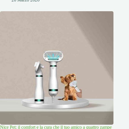
Nice Pet: il comfort e la cura che il tuo amico a quattro zampe