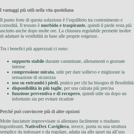
I vantaggi più utili nella vita quotidiana
Il punto forte di questa soluzione è l’equilibrio tra contenimento e
comodità. Il tessuto è
morbido e traspirante
, quindi il piede resta più
asciutto anche dopo molte ore. La chiusura regolabile permette inoltre
di adattare la vestibilità in base alle proprie esigenze.
Tra i benefici più apprezzati ci sono:
supporto stabile
durante camminate, allenamenti o giornate
intense
compressione mirata
, utile per dare sollievo e migliorare la
sensazione di sicurezza
uso su entrambi i piedi
, pratico per chi ha bisogno di flessibilità
disponibilità in più taglie
, per una calzata più precisa
funzione preventiva e di recupero
, quindi utile sia dopo un
infortunio sia per evitare ricadute
Perché può convincere più di altre opzioni
Molte fasciature improvvisate si allentano facilmente o risultano
ingombranti.
NativoDex Cavigliera
, invece, punta su una struttura
semplice da indossare e da regolare, adatta sia allo sport sia all’uso