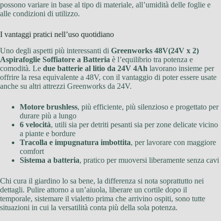
possono variare in base al tipo di materiale, all’umidità delle foglie e
alle condizioni di utilizzo.
I vantaggi pratici nell’uso quotidiano
Uno degli aspetti più interessanti di
Greenworks 48V(24V x 2)
Aspirafoglie Soffiatore a Batteria
è l’equilibrio tra potenza e
comodità. Le
due batterie al litio da 24V 4Ah
lavorano insieme per
offrire la resa equivalente a 48V, con il vantaggio di poter essere usate
anche su altri attrezzi Greenworks da 24V.
Motore brushless
, più efficiente, più silenzioso e progettato per
durare più a lungo
6 velocità
, utili sia per detriti pesanti sia per zone delicate vicino
a piante e bordure
Tracolla e impugnatura imbottita
, per lavorare con maggiore
comfort
Sistema a batteria
, pratico per muoversi liberamente senza cavi
Chi cura il giardino lo sa bene, la differenza si nota soprattutto nei
dettagli. Pulire attorno a un’aiuola, liberare un cortile dopo il
temporale, sistemare il vialetto prima che arrivino ospiti, sono tutte
situazioni in cui la versatilità conta più della sola potenza.