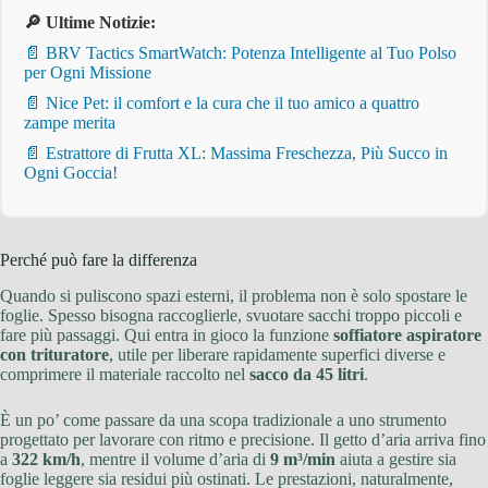
🔎 Ultime Notizie:
📄 BRV Tactics SmartWatch: Potenza Intelligente al Tuo Polso
per Ogni Missione
📄 Nice Pet: il comfort e la cura che il tuo amico a quattro
zampe merita
📄 Estrattore di Frutta XL: Massima Freschezza, Più Succo in
Ogni Goccia!
Perché può fare la differenza
Quando si puliscono spazi esterni, il problema non è solo spostare le
foglie. Spesso bisogna raccoglierle, svuotare sacchi troppo piccoli e
fare più passaggi. Qui entra in gioco la funzione
soffiatore aspiratore
con trituratore
, utile per liberare rapidamente superfici diverse e
comprimere il materiale raccolto nel
sacco da 45 litri
.
È un po’ come passare da una scopa tradizionale a uno strumento
progettato per lavorare con ritmo e precisione. Il getto d’aria arriva fino
a
322 km/h
, mentre il volume d’aria di
9 m³/min
aiuta a gestire sia
foglie leggere sia residui più ostinati. Le prestazioni, naturalmente,