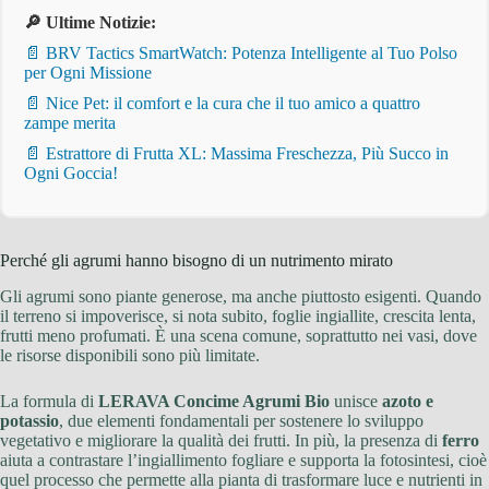
🔎 Ultime Notizie:
📄 BRV Tactics SmartWatch: Potenza Intelligente al Tuo Polso
per Ogni Missione
📄 Nice Pet: il comfort e la cura che il tuo amico a quattro
zampe merita
📄 Estrattore di Frutta XL: Massima Freschezza, Più Succo in
Ogni Goccia!
Perché gli agrumi hanno bisogno di un nutrimento mirato
Gli agrumi sono piante generose, ma anche piuttosto esigenti. Quando
il terreno si impoverisce, si nota subito, foglie ingiallite, crescita lenta,
frutti meno profumati. È una scena comune, soprattutto nei vasi, dove
le risorse disponibili sono più limitate.
La formula di
LERAVA Concime Agrumi Bio
unisce
azoto e
potassio
, due elementi fondamentali per sostenere lo sviluppo
vegetativo e migliorare la qualità dei frutti. In più, la presenza di
ferro
aiuta a contrastare l’ingiallimento fogliare e supporta la fotosintesi, cioè
quel processo che permette alla pianta di trasformare luce e nutrienti in