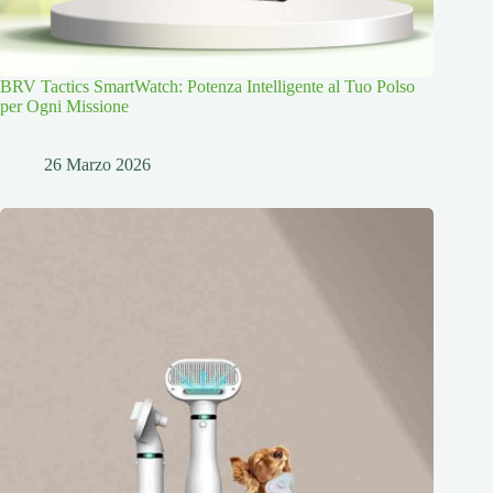
BRV Tactics SmartWatch: Potenza Intelligente al Tuo Polso
per Ogni Missione
26 Marzo 2026