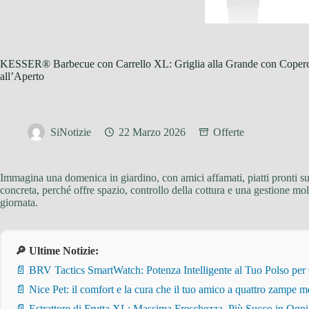
KESSER® Barbecue con Carrello XL: Griglia alla Grande con Coperc
all’Aperto
SiNotizie
22 Marzo 2026
Offerte
Immagina una domenica in giardino, con amici affamati, piatti pronti sul
concreta, perché offre spazio, controllo della cottura e una gestione mol
giornata.
🔎 Ultime Notizie:
📄 BRV Tactics SmartWatch: Potenza Intelligente al Tuo Polso per
📄 Nice Pet: il comfort e la cura che il tuo amico a quattro zampe m
📄 Estrattore di Frutta XL: Massima Freschezza, Più Succo in Ogn