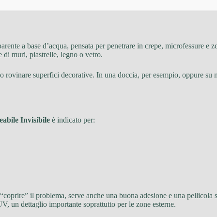
parente a base d’acqua, pensata per penetrare in crepe, microfessure e zo
e di muri, piastrelle, legno o vetro.
o rovinare superfici decorative. In una doccia, per esempio, oppure su ma
bile Invisibile
è indicato per:
“coprire” il problema, serve anche una buona adesione e una pellicola st
UV, un dettaglio importante soprattutto per le zone esterne.