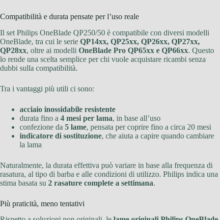
Compatibilità e durata pensate per l’uso reale
Il set Philips OneBlade QP250/50 è compatibile con diversi modelli
OneBlade, tra cui le serie
QP14xx, QP25xx, QP26xx, QP27xx,
QP28xx
, oltre ai modelli
OneBlade Pro QP65xx e QP66xx
. Questo
lo rende una scelta semplice per chi vuole acquistare ricambi senza
dubbi sulla compatibilità.
Tra i vantaggi più utili ci sono:
acciaio inossidabile resistente
durata fino a
4 mesi per lama
, in base all’uso
confezione da
5 lame
, pensata per coprire fino a circa 20 mesi
indicatore di sostituzione
, che aiuta a capire quando cambiare
la lama
Naturalmente, la durata effettiva può variare in base alla frequenza di
rasatura, al tipo di barba e alle condizioni di utilizzo. Philips indica una
stima basata su
2 rasature complete a settimana
.
Più praticità, meno tentativi
Rispetto a soluzioni non originali, le
lame originali Philips OneBlade