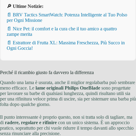
🔎 Ultime Notizie:
📄 BRV Tactics SmartWatch: Potenza Intelligente al Tuo Polso
per Ogni Missione
📄 Nice Pet: il comfort e la cura che il tuo amico a quattro
zampe merita
📄 Estrattore di Frutta XL: Massima Freschezza, Più Succo in
Ogni Goccia!
Perché il ricambio giusto fa davvero la differenza
Quando una lama è usurata, anche il miglior regolabarba può sembrare
meno efficace. Le
lame originali Philips OneBlade
sono progettate
per lavorare su barbe di qualsiasi lunghezza, quindi risultano utili sia
per una rifinitura veloce prima di uscire, sia per sistemare una barba più
folta dopo qualche giorno.
Il punto interessante è proprio questo, non si tratta solo di tagliare, ma
di
radere, regolare e rifinire
con un unico sistema. È un approccio
pratico, soprattutto per chi vuole ridurre il tempo davanti allo specchio
senza rinunciare alla precisione.