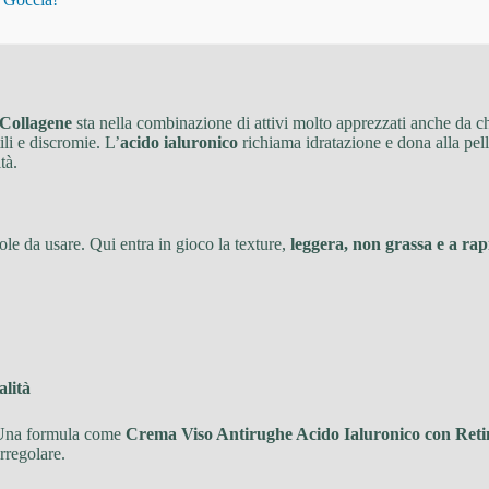
 Collagene
sta nella combinazione di attivi molto apprezzati anche da c
li e discromie. L’
acido ialuronico
richiama idratazione e dona alla pell
tà.
le da usare. Qui entra in gioco la texture,
leggera, non grassa e a ra
alità
. Una formula come
Crema Viso Antirughe Acido Ialuronico con Reti
irregolare.