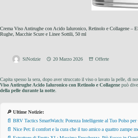
Crema Viso Antirughe con Acido Ialuronico, Retinolo e Collagene – E
Rughe, Macchie Scure e Linee Sottili, 50 ml
SiNotizie
20 Marzo 2026
Offerte
Capita spesso la sera, dopo aver struccato il viso o lavato la pelle, d
Viso Antirughe Acido Ialuronico con Retinolo e Collagene
può diven
della pelle durante la notte
.
🔎 Ultime Notizie:
📄 BRV Tactics SmartWatch: Potenza Intelligente al Tuo Polso per
📄 Nice Pet: il comfort e la cura che il tuo amico a quattro zampe m
📄 Estrattore di Frutta XL: Massima Freschezza, Più Succo in Ogn