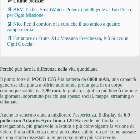
🔎 Ultime Notizie:
📄 BRV Tactics SmartWatch: Potenza Intelligente al Tuo Polso
per Ogni Missione
📄 Nice Pet: il comfort e la cura che il tuo amico a quattro
zampe merita
📄 Estrattore di Frutta XL: Massima Freschezza, Più Succo in
Ogni Goccia!
Perché può fare la differenza nella vita quotidiana
Il punto forte di
POCO C85
è la batteria da
6000 mAh
, una capacità
generosa che punta a offrire autonomia prolungata in un corpo
comunque sottile, da
7,99 mm
. In pratica, significa più libertà durante
la giornata, soprattutto per chi usa spesso social, mappe, streaming o
chiamate.
Anche lo schermo aiuta a migliorare l’esperienza. Il display da
6,9
pollici con AdaptiveSync fino a 120 Hz
rende più fluida la
navigazione, più gradevole la lettura e più coinvolgente la visione di
video. È una differenza che si percepisce subito, un po’ come passare
da una strada dissestata a un percorso molto più scorrevole.