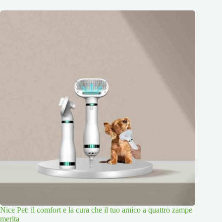
Nice Pet: il comfort e la cura che il tuo amico a quattro zampe
merita