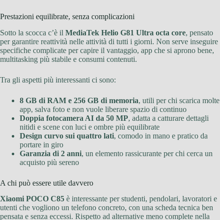
Prestazioni equilibrate, senza complicazioni
Sotto la scocca c’è il
MediaTek Helio G81 Ultra octa core
, pensato
per garantire reattività nelle attività di tutti i giorni. Non serve inseguire
specifiche complicate per capire il vantaggio, app che si aprono bene,
multitasking più stabile e consumi contenuti.
Tra gli aspetti più interessanti ci sono:
8 GB di RAM e 256 GB di memoria
, utili per chi scarica molte
app, salva foto e non vuole liberare spazio di continuo
Doppia fotocamera AI da 50 MP
, adatta a catturare dettagli
nitidi e scene con luci e ombre più equilibrate
Design curvo sui quattro lati
, comodo in mano e pratico da
portare in giro
Garanzia di 2 anni
, un elemento rassicurante per chi cerca un
acquisto più sereno
A chi può essere utile davvero
Xiaomi POCO C85
è interessante per studenti, pendolari, lavoratori e
utenti che vogliono un telefono concreto, con una scheda tecnica ben
pensata e senza eccessi. Rispetto ad alternative meno complete nella